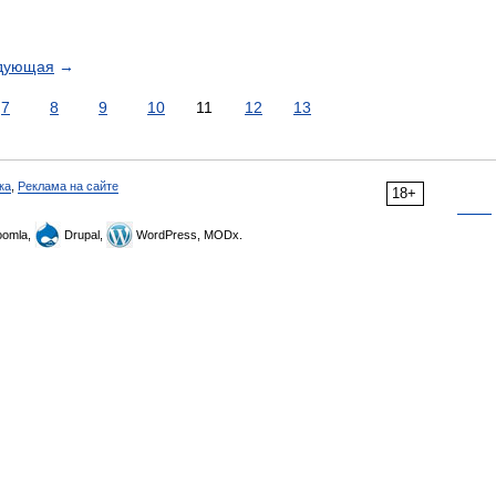
дующая
→
7
8
9
10
11
12
13
ка
,
Реклама на сайте
18+
omla,
Drupal,
WordPress, MODx.