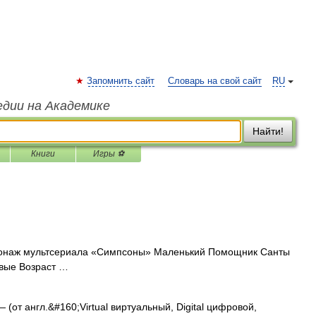
Запомнить сайт
Словарь на свой сайт
RU
едии на Академике
Найти!
Книги
Игры ⚽
наж мультсериала «Симпсоны» Маленький Помощник Санты
вые Возраст …
 (от англ.&#160;Virtual виртуальный, Digital цифровой,