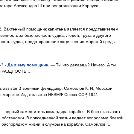
ратора Александра III при реорганизации Корпуса
. Вахтенный помощник капитана является представителем
венность за безопасность судна, людей, груза и другого
ность судна, предотвращение загрязнения морской среды.
о? - Да я ему помощник.
— Ты что делаешь? Ничего. А ты
А ПРАЗДНОСТЬ …
s assistant) военный фельдшер. Самойлов К. И. Морской
нно морское Издательство НКВМФ Союза ССР, 1941 …
— первый заместитель командира корабля. В бою оказывает
 обстановки. В повседневной жизни ведает вопросами боевой
и распорядком жизни и службы на корабле. Самойлов К.