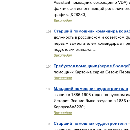
Assistant помощник, сокращенно VDA) 
фактически исполняющий роль личного
графика,&#8230; …
Википедия
Старший помощник командира кора
103
должность в российском и советском 
первым заместителем командира и пря
подготовки экипажа …
Википедия
Требуется помощник (серия Sponge
104
помощник Карточка серии Сезон: Перв
Википедия
Младший помощник судостроителя
105
звание в 1886 1905 годах на русском и
История Звание было введено в 1886 г
Корпуса&#8230; …
Википедия
Старший помощник судостроителя
—
106
звание на русском императорском флоте