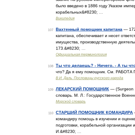
было введено в 1886 году Указом импе
корабельных&#8230; …
Википедия
Вахтенный помощник капитана
— 172
107
капитана, обеспечивает и несет ответст
имущества, производственную деятель
173.&#8230; …
Официальная терминология
Ты что делаешь? - Ничего. - А ты чт
108
что? Да я ему помощник. См. РАБОТ
В.И. Даль. Пословицы русского народа
ЛЕКАРСКИЙ ПОМОЩНИК
— (Surgeon 
109
словарь. М. Л.: Государственное Вое
Морской словарь
СТАРШИЙ ПОМОЩНИК КОМАНДИРА
110
командиру помощь в изучении и оценке
подготовки, корабельной организации 
И.&#8230; …