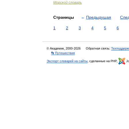
Морской словарь
Страницы
←
Предыдущая
Сле
1
2
3
4
5
6
© Академик, 2000-2026
Обратная связь:
Техподдерж
👣 Путешествия
Экспорт словарей на сайты
, сделанные на PHP,
Jo