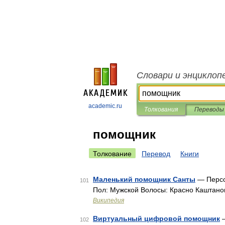
Словари и энциклоп
academic.ru
Толкования
Переводы
помощник
Толкование
Перевод
Книги
Маленький помощник Санты
— Персо
101
Пол: Мужской Волосы: Красно Каштано
Википедия
Виртуальный цифровой помощник
—
102