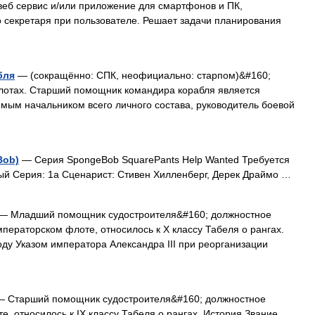
веб сервис и/или приложение для смартфонов и ПК,
 секретаря при пользователе. Решает задачи планирования
бля
— (сокращённо: СПК, неофициально: старпом)&#160;
флотах. Старший помощник командира корабля является
мым начальником всего личного состава, руководитель боевой
Bob)
— Серия SpongeBob SquarePants Help Wanted Требуется
ый Серия: 1a Сценарист: Стивен Хилленберг, Дерек Драймо …
— Младший помощник судостроителя&#160; должностное
мператорском флоте, относилось к X классу Табеля о рангах.
оду Указом императора Александра III при реорганизации
 Старший помощник судостроителя&#160; должностное
, относилось к IX классу Табеля о рангах. История Звание